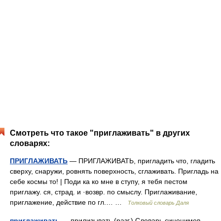
Смотреть что такое "приглаживать" в других
словарях:
ПРИГЛАЖИВАТЬ
— ПРИГЛАЖИВАТЬ, пригладить что, гладить
сверху, снаружи, ровнять поверхность, сглаживать. Пригладь на
себе космы то! | Поди ка ко мне в ступу, я тебя пестом
приглажу. ся, страд. и ·возвр. по смыслу. Приглаживание,
приглажение, действие по гл.… …
Толковый словарь Даля
приглаживать
— прилизывать (разг.) Словарь синонимов