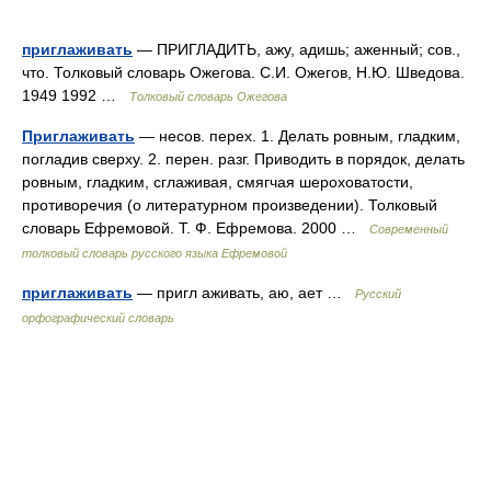
приглаживать
— ПРИГЛАДИТЬ, ажу, адишь; аженный; сов.,
что. Толковый словарь Ожегова. С.И. Ожегов, Н.Ю. Шведова.
1949 1992 …
Толковый словарь Ожегова
Приглаживать
— несов. перех. 1. Делать ровным, гладким,
погладив сверху. 2. перен. разг. Приводить в порядок, делать
ровным, гладким, сглаживая, смягчая шероховатости,
противоречия (о литературном произведении). Толковый
словарь Ефремовой. Т. Ф. Ефремова. 2000 …
Современный
толковый словарь русского языка Ефремовой
приглаживать
— пригл аживать, аю, ает …
Русский
орфографический словарь