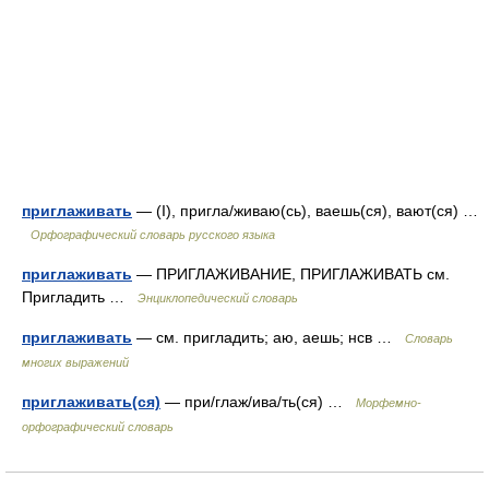
приглаживать
— (I), пригла/живаю(сь), ваешь(ся), вают(ся) …
Орфографический словарь русского языка
приглаживать
— ПРИГЛАЖИВАНИЕ, ПРИГЛАЖИВАТЬ см.
Пригладить …
Энциклопедический словарь
приглаживать
— см. пригладить; аю, аешь; нсв …
Словарь
многих выражений
приглаживать(ся)
— при/глаж/ива/ть(ся) …
Морфемно-
орфографический словарь